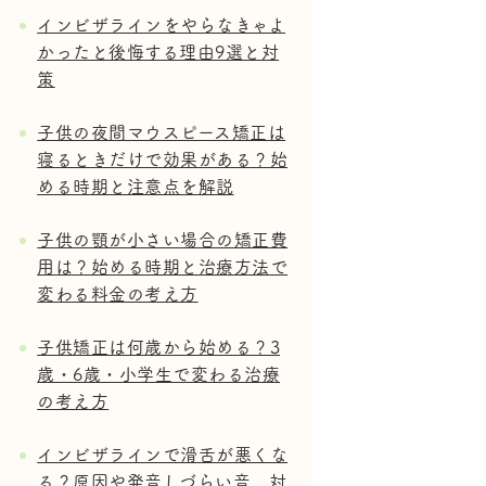
インビザラインをやらなきゃよ
かったと後悔する理由9選と対
策
子供の夜間マウスピース矯正は
寝るときだけで効果がある？始
める時期と注意点を解説
子供の顎が小さい場合の矯正費
用は？始める時期と治療方法で
変わる料金の考え方
子供矯正は何歳から始める？3
歳・6歳・小学生で変わる治療
の考え方
インビザラインで滑舌が悪くな
る？原因や発音しづらい音、対