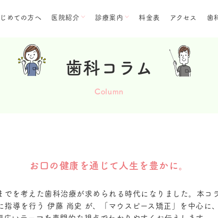
じめての方へ
医院紹介
診療案内
料金表
アクセス
歯
医院紹介トップ
診療案内トップ
歯科コラム
数字で知る伊藤歯科
幼児矯正
Column
小児矯正
院長メッセージ
こどものマウスピース矯正
成人矯正
スタッフ紹介
おとなのマウスピース矯正
医院案内
小児歯科
お口の健康を通じて人生を豊かに。
感染対策への取り組み
むし歯治療
までを考えた歯科治療が求められる時代になりました。本コ
に指導を行う 伊藤 尚史 が、「マウスピース矯正」を中心に
SDGsへの取り組み
メタルフリー治療
幅広いテーマを専門的な視点でわかりやすくお伝えします。