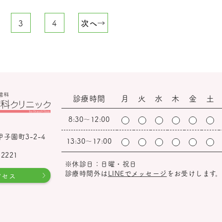
3
4
次へ→
診療時間
月
火
水
木
金
土
8:30～12:00
子園町3-2-4
13:30～17:00
-2221
※休診日：日曜・祝日
診療時間外は
LINEでメッセージ
をお受けします
クセス