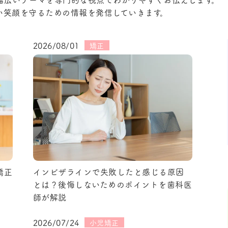
い笑顔を守るための情報を発信していきます。
地域・医療連携への取り組み
歯周病治療
2026/08/01
矯正
インプラント治療
親知らず抜歯
定期検診
矯正
インビザラインで失敗したと感じる原因
とは？後悔しないためのポイントを歯科医
師が解説
2026/07/24
小児矯正