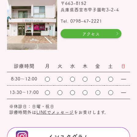
〒663-8152
兵庫県西宮市甲子園町3-2-4
Tel. 0798-47-2221
アクセス
診療時間
月
火
水
木
金
土
日
8:30～12:00
13:30～17:00
※休診日：日曜・祝日
診療時間外は
LINEでメッセージ
をお受けします。
インスタグラム