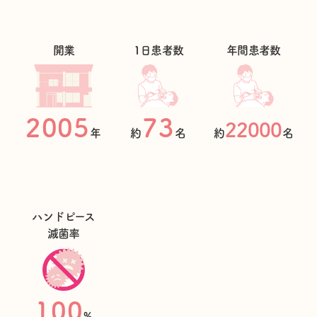
開業
1日患者数
年間患者数
2005
73
22000
年
約
名
約
名
ハンドピース
滅菌率
100
%