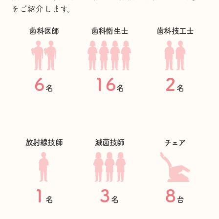
をご紹介します。
歯科医師
歯科衛生士
歯科技工士
6
16
2
名
名
名
放射線技師
滅菌技師
チェア
1
3
8
名
名
台