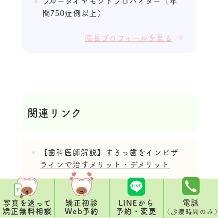
ブルーダイヤモンドプロバイダー（年
間750症例以上）
院長プロフィールを見る
関連リンク
【歯科医師解説】すきっ歯をインビザ
ラインで治すメリット・デメリット
【歯科医師解説】開咬にはインビザラ
イン治療が最適。治療せず放置する悪
写真を送って
矯正初診
LINEから
電話
矯正無料相談
Web予約
予約・変更
（診療時間のみ
影響5つを解説